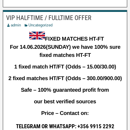
VIP HALFTIME / FULLTIME OFFER
admin
Uncategorized
FIXED MATCHES HT-FT
For 14.06.2026(SUNDAY) we have 100% sure
fixed matches HT-FT
1 fixed match HT/FT (Odds – 15.00/30.00)
2 fixed matches HT/FT (Odds – 300.00/900.00)
Safe – 100% guaranteed profit from
our best verified sources
Price – Contact on:
TELEGRAM OR WHATSAPP: +356 9915 2292