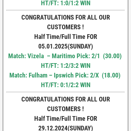
HT/FT: 1:0/1:2 WIN
CONGRATULATIONS FOR ALL OUR
CUSTOMERS !
Half Time/Full Time FOR
05.01.2025(SUNDAY)
Match: Vizela – Maritimo Pick: 2/1 (30.00)
HT/FT: 1:2/3:2 WIN
Match: Fulham – Ipswich Pick: 2/X (18.00)
HT/FT: 0:1/2:2 WIN
CONGRATULATIONS FOR ALL OUR
CUSTOMERS !
Half Time/Full Time FOR
29.12.2024(SUNDAY)