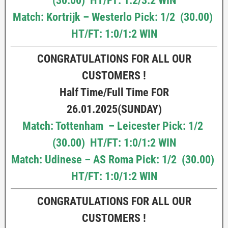
(30.00) HT/FT: 1:2/3:2 WIN
Match: Kortrijk – Westerlo Pick: 1/2 (30.00)
HT/FT: 1:0/1:2 WIN
CONGRATULATIONS FOR ALL OUR
CUSTOMERS !
Half Time/Full Time FOR
26.01.2025(SUNDAY)
Match: Tottenham – Leicester Pick: 1/2
(30.00) HT/FT: 1:0/1:2 WIN
Match: Udinese – AS Roma Pick: 1/2 (30.00)
HT/FT: 1:0/1:2 WIN
CONGRATULATIONS FOR ALL OUR
CUSTOMERS !