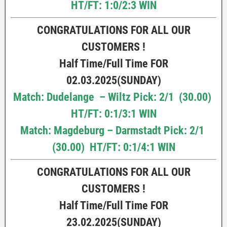
HT/FT: 1:0/2:3 WIN
CONGRATULATIONS FOR ALL OUR
CUSTOMERS !
Half Time/Full Time FOR
02.03.2025(SUNDAY)
Match: Dudelange – Wiltz Pick: 2/1 (30.00)
HT/FT: 0:1/3:1 WIN
Match: Magdeburg – Darmstadt Pick: 2/1
(30.00) HT/FT: 0:1/4:1 WIN
CONGRATULATIONS FOR ALL OUR
CUSTOMERS !
Half Time/Full Time FOR
23.02.2025(SUNDAY)