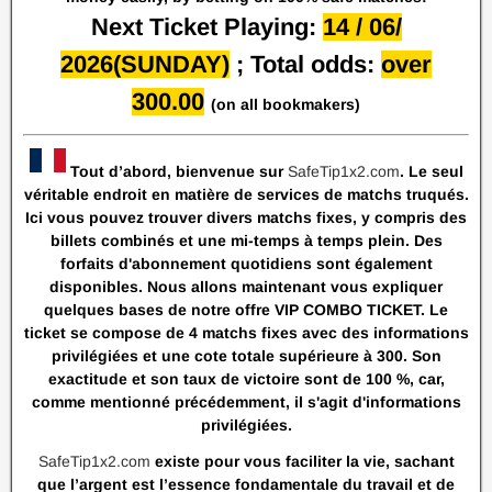
Next Ticket Playing:
14 / 06/
2026(SUNDAY)
; Total odds:
over
300.00
(on all bookmakers)
Tout d’abord, bienvenue sur
SafeTip1x2.com
. Le seul
véritable endroit en matière de services de matchs truqués.
Ici vous pouvez trouver divers matchs fixes, y compris des
billets combinés et une mi-temps à temps plein. Des
forfaits d'abonnement quotidiens sont également
disponibles. Nous allons maintenant vous expliquer
quelques bases de notre offre VIP COMBO TICKET. Le
ticket se compose de 4 matchs fixes avec des informations
privilégiées et une cote totale supérieure à 300. Son
exactitude et son taux de victoire sont de 100 %, car,
comme mentionné précédemment, il s'agit d'informations
privilégiées.
SafeTip1x2.com
existe pour vous faciliter la vie, sachant
que l’argent est l’essence fondamentale du travail et de