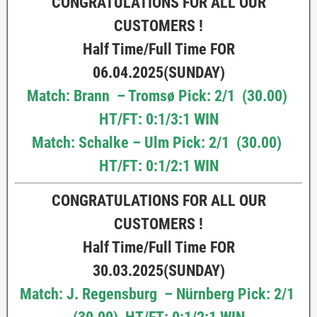
CONGRATULATIONS FOR ALL OUR
CUSTOMERS !
Half Time/Full Time FOR
06.04.2025(SUNDAY)
Match: Brann – Tromsø Pick: 2/1 (30.00)
HT/FT: 0:1/3:1 WIN
Match: Schalke – Ulm Pick: 2/1 (30.00)
HT/FT: 0:1/2:1 WIN
CONGRATULATIONS FOR ALL OUR
CUSTOMERS !
Half Time/Full Time FOR
30.03.2025(SUNDAY)
Match: J. Regensburg – Nürnberg Pick: 2/1