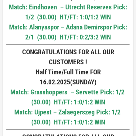
Match: Eindhoven – Utrecht Reserves Pick:
1/2 (30.00) HT/FT: 1:0/1:2 WIN
Match: Alanyaspor – Adana Demirspor Pick:
2/1 (30.00) HT/FT: 0:2/3:2 WIN
CONGRATULATIONS FOR ALL OUR
CUSTOMERS !
Half Time/Full Time FOR
16.02.2025(SUNDAY)
Match: Grasshoppers – Servette Pick: 1/2
(30.00) HT/FT: 1:0/1:2 WIN
Match: Ujpest – Zalaegerszeg Pick: 1/2
(30.00) HT/FT: 1:0/1:2 WIN