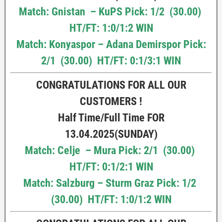
Match: Gnistan – KuPS Pick: 1/2 (30.00)
HT/FT: 1:0/1:2 WIN
Match: Konyaspor – Adana Demirspor Pick:
2/1 (30.00) HT/FT: 0:1/3:1 WIN
CONGRATULATIONS FOR ALL OUR
CUSTOMERS !
Half Time/Full Time FOR
13.04.2025(SUNDAY)
Match: Celje – Mura Pick: 2/1 (30.00)
HT/FT: 0:1/2:1 WIN
Match: Salzburg – Sturm Graz Pick: 1/2
(30.00) HT/FT: 1:0/1:2 WIN