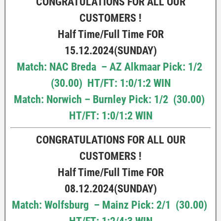
CONGRATULATIONS FOR ALL OUR
CUSTOMERS !
Half Time/Full Time FOR
15.12.2024(SUNDAY)
Match: NAC Breda – AZ Alkmaar Pick: 1/2
(30.00) HT/FT: 1:0/1:2 WIN
Match: Norwich – Burnley Pick: 1/2 (30.00)
HT/FT: 1:0/1:2 WIN
CONGRATULATIONS FOR ALL OUR
CUSTOMERS !
Half Time/Full Time FOR
08.12.2024(SUNDAY)
Match: Wolfsburg – Mainz Pick: 2/1 (30.00)