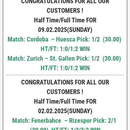
CONGRATULATIONS FOR ALL OUR
CUSTOMERS !
Half Time/Full Time FOR
09.02.2025(SUNDAY)
Match: Cordoba – Huesca Pick: 1/2 (30.00)
HT/FT: 1:0/1:2 WIN
Match: Zurich – St. Gallen Pick: 1/2 (30.00)
HT/FT: 1:0/1:2 WIN
CONGRATULATIONS FOR ALL OUR
CUSTOMERS !
Half Time/Full Time FOR
02.02.2025(SUNDAY)
Match: Fenerbahce – Rizespor Pick: 2/1