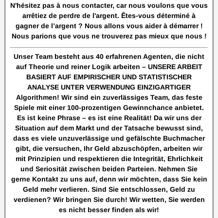
N'hésitez pas à nous contacter, car nous voulons que vous
arrêtiez de perdre de l'argent. Êtes-vous déterminé à
gagner de l’argent ? Nous allons vous aider à démarrer !
Nous parions que vous ne trouverez pas mieux que nous !
Unser Team besteht aus 40 erfahrenen Agenten, die nicht
auf Theorie und reiner Logik arbeiten – UNSERE ARBEIT
BASIERT AUF EMPIRISCHER UND STATISTISCHER
ANALYSE UNTER VERWENDUNG EINZIGARTIGER
Algorithmen! Wir sind ein zuverlässiges Team, das feste
Spiele mit einer 100-prozentigen Gewinnchance anbietet.
Es ist keine Phrase – es ist eine Realität! Da wir uns der
Situation auf dem Markt und der Tatsache bewusst sind,
dass es viele unzuverlässige und gefälschte Buchmacher
gibt, die versuchen, Ihr Geld abzuschöpfen, arbeiten wir
mit Prinzipien und respektieren die Integrität, Ehrlichkeit
und Seriosität zwischen beiden Parteien. Nehmen Sie
gerne Kontakt zu uns auf, denn wir möchten, dass Sie kein
Geld mehr verlieren. Sind Sie entschlossen, Geld zu
verdienen? Wir bringen Sie durch! Wir wetten, Sie werden
es nicht besser finden als wir!